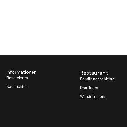
AUX POIVRONS, POÊ
Startseite
Die Karte
Bei Uns
 RIZ BASMATI SAUV
Informationen
Restaurant
Reservieren
Familiengeschichte
Nachrichten
Das Team
Wir stellen ein